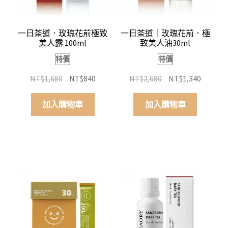
一日茶道．玫瑰花前極致
一日茶道｜玫瑰花前．極
美人露 100ml
致美人油30ml
特價
特價
原
目
原
目
NT$
1,680
NT$
840
NT$
2,680
NT$
1,340
始
前
始
前
價
價
價
價
加入購物車
加入購物車
格：
格：
格：
格：
NT$1,680。
NT$840。
NT$2,680。
NT$1,3