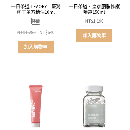
一日茶道 TEAORY｜臺灣
一日茶道．皇家胭脂修護
柳丁單方精油10ml
噴霧150ml
NT$
1,190
特價
原
目
NT$
1,280
NT$
640
加入購物車
始
前
價
價
加入購物車
格：
格：
NT$1,280。
NT$640。