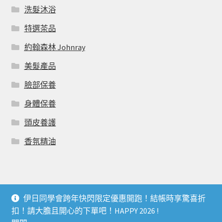
洗髮沐浴
特選茶品
約翰森林 Johnray
美髮產品
臉部保養
身體保養
頭皮養護
香氛精油
伊日同學會跨年快閃限定優惠開跑！結帳時享驚喜折
© 伊日同學會 YIRI LIVING CLUB 2026
扣！請大膽且開心的下單吧！HAPPY 2026 !
個人資料利用曁隱私權聲明
Built with WooCommerce
.