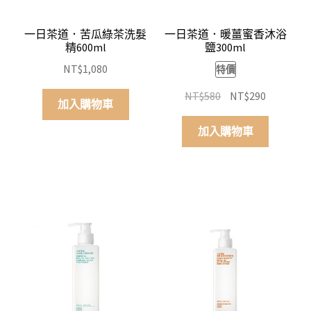
一日茶道．苦瓜綠茶洗髮
一日茶道．暖薑蜜香沐浴
精600ml
鹽300ml
NT$
1,080
特價
原
目
NT$
580
NT$
290
加入購物車
始
前
價
價
加入購物車
格：
格：
NT$580。
NT$290