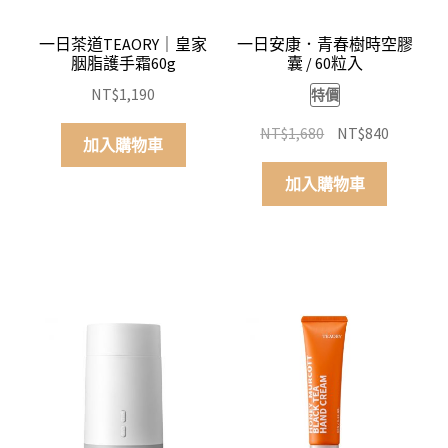
一日茶道TEAORY｜皇家
一日安康．青春樹時空膠
胭脂護手霜60g
囊 / 60粒入
NT$
1,190
特價
原
目
NT$
1,680
NT$
840
加入購物車
始
前
價
價
加入購物車
格：
格：
NT$1,680。
NT$840