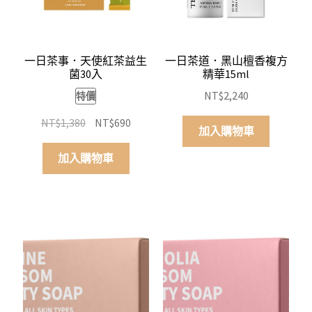
一日茶事．天使紅茶益生
一日茶道．黑山檀香複方
菌30入
精華15ml
NT$
2,240
特價
原
目
NT$
1,380
NT$
690
加入購物車
始
前
價
價
加入購物車
格：
格：
NT$1,380。
NT$690。