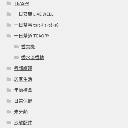
TEASPA
一日安康 LIVE WELL
一日茶事 tsit-lit-tê-sū
一日茶道 TEAORY
香氛機
香水淡香精
唇部護理
居家生活
年節禮盒
日常保健
未分類
沙龍配件