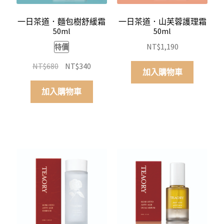
一日茶道．麵包樹舒緩霜
一日茶道．山芙蓉護理霜
50ml
50ml
NT$
1,190
特價
原
目
NT$
680
NT$
340
加入購物車
始
前
價
價
加入購物車
格：
格：
NT$680。
NT$340。