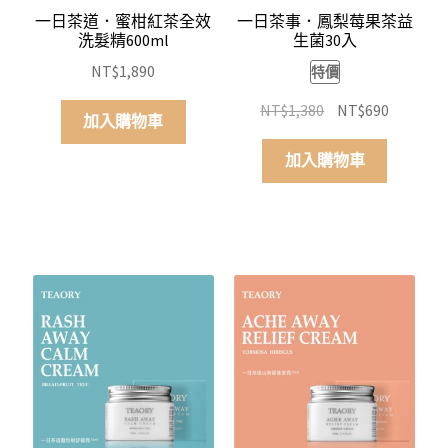
一日茶道．蜜柑紅茶全效
一日茶事．鳳梨莓果茶益
洗髮精600ml
生菌30入
NT$
1,890
特價
原
目
NT$
1,380
NT$
690
加入購物車
始
前
價
價
加入購物車
格：
格：
NT$1,380。
NT$690