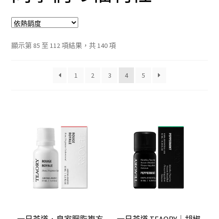
我的帳號
結帳
依
顯示第 85 至 112 項結果，共 140 項
平
購物車
均
1
2
3
4
5
評
分
關於伊日同學會
排
序
一日茶道．皇家胭脂複方
一日茶道 TEAORY｜胡椒