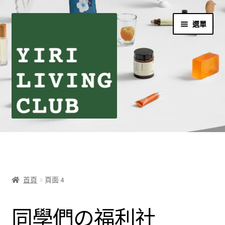
跳
跳
選單
至
至
導
主
覽
要
列
內
容
首頁
伊日生活夥伴訂閱
首頁
頁面 4
個人資料利用曁隱私權聲明
同學們の福利社
同學們の購物須知