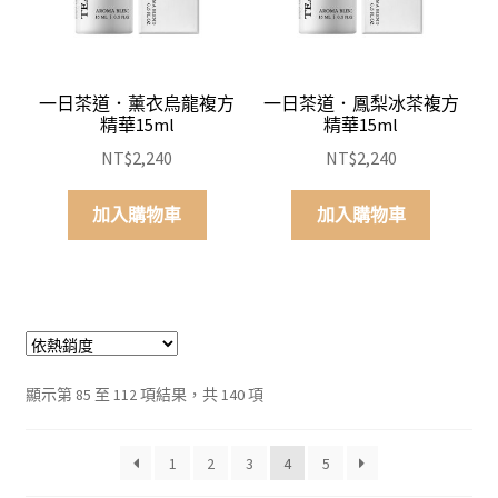
一日茶道．薰衣烏龍複方
一日茶道．鳳梨冰茶複方
精華15ml
精華15ml
NT$
2,240
NT$
2,240
加入購物車
加入購物車
依
顯示第 85 至 112 項結果，共 140 項
平
均
1
2
3
4
5
評
分