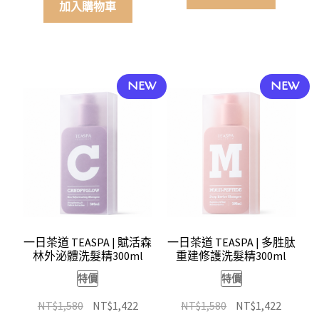
價
價
加入購物車
格：
格：
格：
格：
NT$1,380。
NT$1,2
NT$1,380。
NT$1,242。
NEW
NEW
一日茶道 TEASPA | 賦活森
一日茶道 TEASPA | 多胜肽
林外泌體洗髮精300ml
重建修護洗髮精300ml
特價
特價
原
目
原
目
NT$
1,580
NT$
1,422
NT$
1,580
NT$
1,422