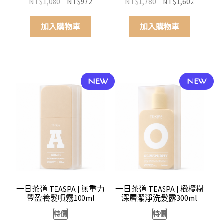
原
目
原
目
NT$
1,080
NT$
972
NT$
1,780
NT$
1,602
始
前
始
前
價
價
價
價
加入購物車
加入購物車
格：
格：
格：
格：
NT$1,080。
NT$972。
NT$1,780。
NT$1,6
NEW
NEW
一日茶道 TEASPA | 無重力
一日茶道 TEASPA | 橄欖樹
豐盈養髮噴霧100ml
深層潔淨洗髮露300ml
特價
特價