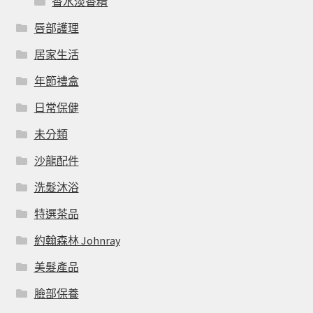
香水淡香精
唇部護理
居家生活
年節禮盒
日常保健
未分類
沙龍配件
洗髮沐浴
特選茶品
約翰森林 Johnray
美髮產品
臉部保養