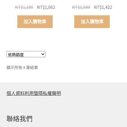
原
目
原
目
NT$
1,180
NT$
1,062
NT$
1,580
NT$
1,422
始
前
始
前
價
價
價
價
加入購物車
加入購物車
格：
格：
格：
格：
NT$1,180。
NT$1,062。
NT$1,580。
NT$1,4
依
顯示所有 8 筆結果
平
均
評
分
個人資料利用曁隱私權聲明
排
序
聯絡我們