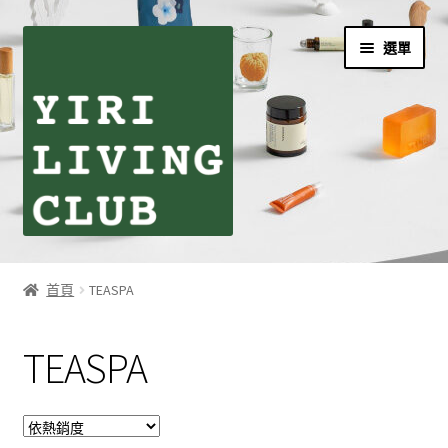
跳
跳
選單
至
至
導
主
覽
要
列
內
容
首頁
首頁
TEASPA
伊日生活夥伴訂閱
TEASPA
個人資料利用曁隱私權聲明
同學們の購物須知