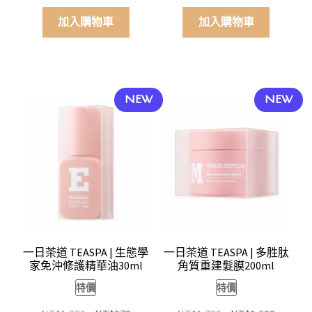
始
前
始
前
價
價
價
價
加入購物車
加入購物車
格：
格：
格：
格：
NT$1,580。
NT$1,422。
NT$1,580。
NT$1,4
NEW
NEW
一日茶道 TEASPA | 生態學
一日茶道 TEASPA | 多胜肽
家免沖修護精華油30ml
角質重建髮膜200ml
特價
特價