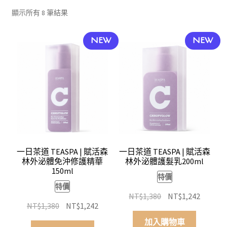
依
我的帳號
顯示所有 8 筆結果
平
均
結帳
NEW
NEW
評
分
購物車
排
序
關於伊日同學會
一日茶道 TEASPA | 賦活森
一日茶道 TEASPA | 賦活森
林外泌體免沖修護精華
林外泌體護髮乳200ml
150ml
特價
特價
原
目
NT$
1,380
NT$
1,242
原
目
NT$
1,380
NT$
1,242
始
前
始
前
價
價
加入購物車