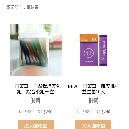
依
我的帳號
顯示所有 5 筆結果
平
均
結帳
評
分
購物車
排
序
關於伊日同學會
一日茶事｜自然栽培茶包
NEW 一日茶事．晚安枇杷
組｜綜合茶組單盒
益生菌10入
特價
特價
原
目
原
目
NT$
480
NT$
240
NT$
480
NT$
240
始
前
始
前
價
價
價
價
加入購物車
加入購物車