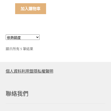
始
前
價
價
加入購物車
格：
格：
NT$1,380。
NT$690。
依
顯示所有 5 筆結果
平
均
評
分
個人資料利用曁隱私權聲明
排
序
聯絡我們