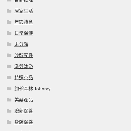
居家生活
年節禮盒
日常保健
未分類
沙龍配件
洗髮沐浴
特選茶品
約翰森林 Johnray
美髮產品
臉部保養
身體保養