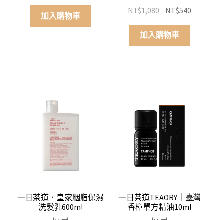
原
目
NT$
1,080
NT$
540
加入購物車
始
前
價
價
加入購物車
格：
格：
NT$1,080。
NT$540
一日茶道．皇家胭脂保濕
一日茶道TEAORY｜臺灣
洗髮乳600ml
香樟單方精油10ml