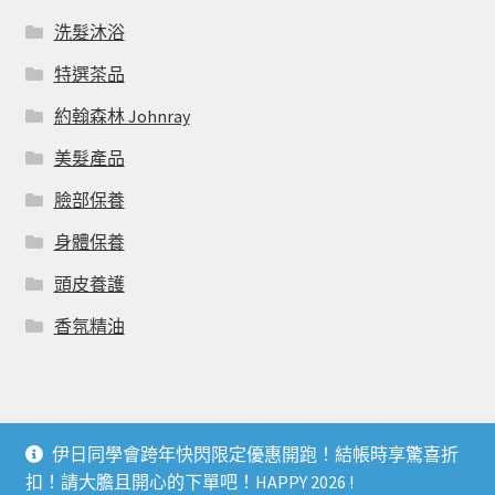
洗髮沐浴
特選茶品
約翰森林 Johnray
美髮產品
臉部保養
身體保養
頭皮養護
香氛精油
伊日同學會跨年快閃限定優惠開跑！結帳時享驚喜折
© 伊日同學會 YIRI LIVING CLUB 2026
扣！請大膽且開心的下單吧！HAPPY 2026 !
個人資料利用曁隱私權聲明
Built with WooCommerce
.