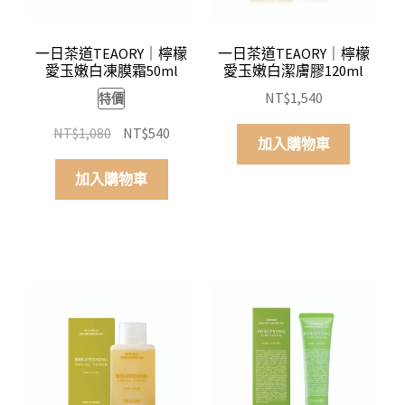
一日茶道TEAORY｜檸檬
一日茶道TEAORY｜檸檬
愛玉嫩白凍膜霜50ml
愛玉嫩白潔膚膠120ml
NT$
1,540
特價
原
目
NT$
1,080
NT$
540
加入購物車
始
前
價
價
加入購物車
格：
格：
NT$1,080。
NT$540。