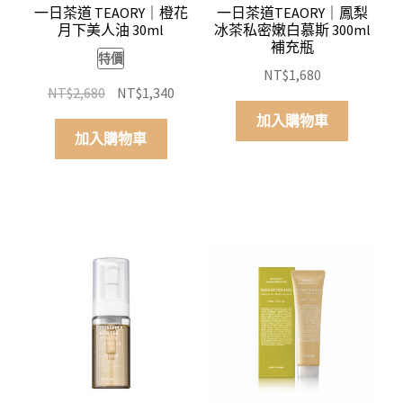
一日茶道 TEAORY｜橙花
一日茶道TEAORY｜鳳梨
月下美人油 30ml
冰茶私密嫩白慕斯 300ml
補充瓶
特價
NT$
1,680
原
目
NT$
2,680
NT$
1,340
始
前
加入購物車
價
價
加入購物車
格：
格：
NT$2,680。
NT$1,340。