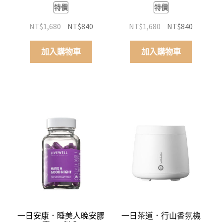
特價
特價
原
目
原
目
NT$
1,680
NT$
840
NT$
1,680
NT$
840
始
前
始
前
價
價
價
價
加入購物車
加入購物車
格：
格：
格：
格：
NT$1,680。
NT$840。
NT$1,680。
NT$840
一日安康．睡美人晚安膠
一日茶道．行山香氛機