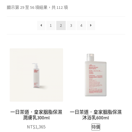
依
我的帳號
顯示第 29 至 56 項結果，共 112 項
平
均
結帳
1
2
3
4
評
分
購物車
排
序
關於伊日同學會
一日茶道．皇家胭脂保濕
一日茶道．皇家胭脂保濕
潤膚乳300ml
沐浴乳600ml
NT$
1,365
特價