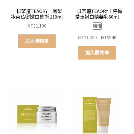
一日茶道TEAORY｜鳳梨
一日茶道TEAORY｜檸檬
冰茶私密嫩白慕斯 110ml
愛玉嫩白精華乳60ml
NT$
1,190
特價
原
目
NT$
1,080
NT$
540
加入購物車
始
前
價
價
加入購物車
格：
格：
NT$1,080。
NT$540