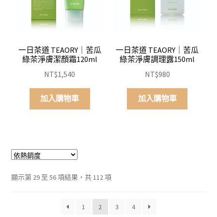
一日茶道 TEAORY｜苦瓜
一日茶道 TEAORY｜苦瓜
綠茶淨膚潔顏霜120ml
綠茶淨膚調理露150ml
NT$
1,540
NT$
980
加入購物車
加入購物車
依
顯示第 29 至 56 項結果，共 112 項
平
均
1
2
3
4
評