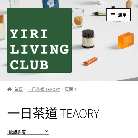
跳
跳
選單
至
至
導
主
覽
要
列
內
容
首頁
首頁
一日茶道 TEAORY
頁面 2
伊日生活夥伴訂閱
一日茶道 TEAORY
個人資料利用曁隱私權聲明
同學們の購物須知