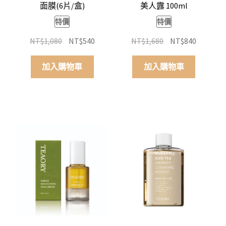
面膜(6片/盒)
美人露 100ml
特價
特價
原
目
原
目
NT$
1,080
NT$
540
NT$
1,680
NT$
840
始
前
始
前
價
價
價
價
加入購物車
加入購物車
格：
格：
格：
格：
NT$1,080。
NT$540。
NT$1,680。
NT$840