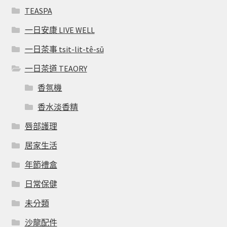
TEASPA
一日安康 LIVE WELL
一日茶事 tsit-lit-tê-sū
一日茶道 TEAORY
香氛機
香水淡香精
唇部護理
居家生活
年節禮盒
日常保健
未分類
沙龍配件