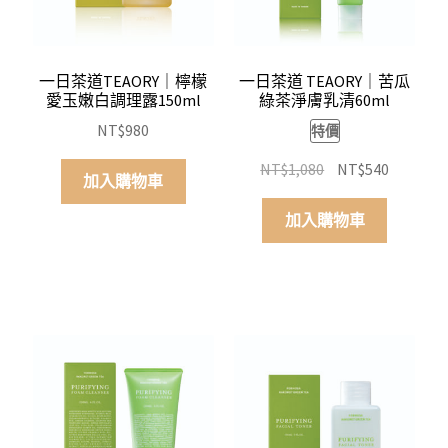
一日茶道TEAORY｜檸檬
一日茶道 TEAORY｜苦瓜
愛玉嫩白調理露150ml
綠茶淨膚乳清60ml
NT$
980
特價
原
目
NT$
1,080
NT$
540
加入購物車
始
前
價
價
加入購物車
格：
格：
NT$1,080。
NT$540