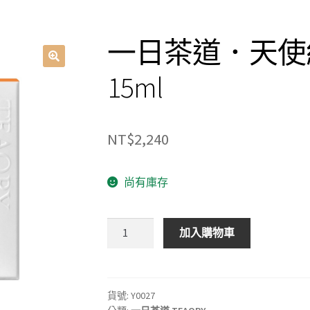
一日茶道．天使
15ml
NT$
2,240
尚有庫存
一
加入購物車
日
茶
道．
天
貨號:
Y0027