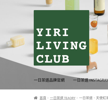
跳
跳
至
至
導
主
覽
要
列
內
容
一日茶道品牌官網
一日茶道 INSTAGRA
首頁
伊日生活夥伴訂閱
個人資料利用曁隱私
首頁
一日茶道 TEAORY
一日茶道．天使紅茶