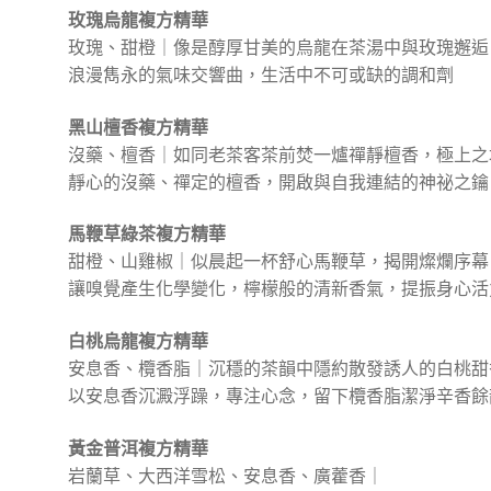
玫瑰烏龍複方精華
玫瑰、甜橙｜像是醇厚甘美的烏龍在茶湯中與玫瑰邂逅
浪漫雋永的氣味交響曲，生活中不可或缺的調和劑
黑山檀香複方精華
沒藥、檀香｜如同老茶客茶前焚一爐禪靜檀香，極上之
靜心的沒藥、禪定的檀香，開啟與自我連結的神祕之鑰
馬鞭草綠茶複方精華
甜橙、山雞椒｜似晨起一杯舒心馬鞭草，揭開燦爛序幕
讓嗅覺產生化學變化，檸檬般的清新香氣，提振身心活
白桃烏龍複方精華
安息香、欖香脂｜沉穩的茶韻中隱約散發誘人的白桃甜
以安息香沉澱浮躁，專注心念，留下欖香脂潔淨辛香餘
黃金普洱複方精華
岩蘭草、大西洋雪松、安息香、廣藿香｜