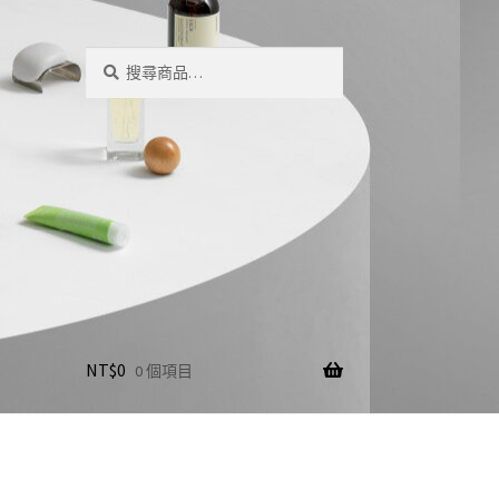
搜
搜
尋
尋
關
鍵
字:
NT$
0
0 個項目