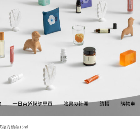
M
一日茶道粉絲專頁
臉書の社團
結帳
購物車
權聲明
同學們の購物須知
我的帳號
結帳
購物車
關於伊日同學會
複方精華15ml