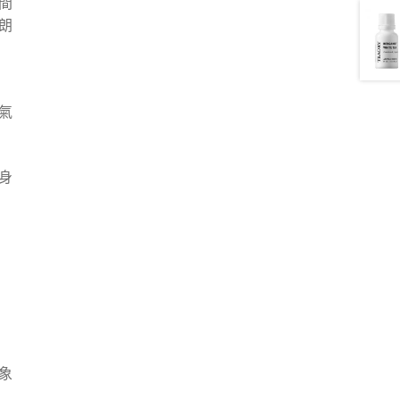
間
朗
氣
身
象