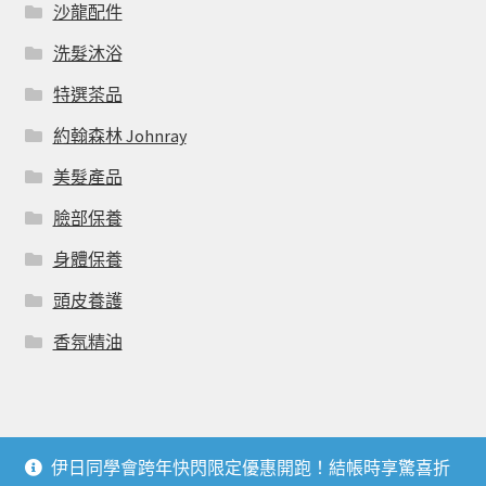
沙龍配件
洗髮沐浴
特選茶品
約翰森林 Johnray
美髮產品
臉部保養
身體保養
頭皮養護
香氛精油
伊日同學會跨年快閃限定優惠開跑！結帳時享驚喜折
© 伊日同學會 YIRI LIVING CLUB 2026