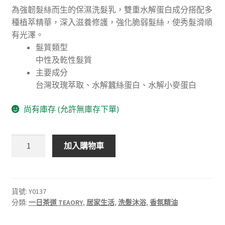
為強韌髮絲而生的保濕洗髮乳，雙重水解蛋白成分搭配多
種植萃精華，深入滋養修護，強化脆弱髮絲，使秀髮滑順
有光澤。
髮質類型
中性及乾性髮質
主要成分
台灣玫瑰萃取、水解蠶絲蛋白、水解小麥蛋白
尚有庫存 (允許無庫存下單)
一
加入購物車
日
茶
道．
皇
貨號:
Y0137
分類:
一日茶道 TEAORY
,
居家生活
,
洗髮沐浴
,
香氛精油
家
胭