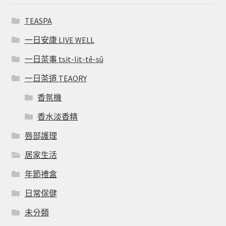
TEASPA
一日安康 LIVE WELL
一日茶事 tsit-lit-tê-sū
一日茶道 TEAORY
香氛機
香水淡香精
唇部護理
居家生活
年節禮盒
日常保健
未分類