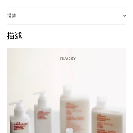
脂
保
描述
濕
沐
浴
描述
乳
600ml
數
量