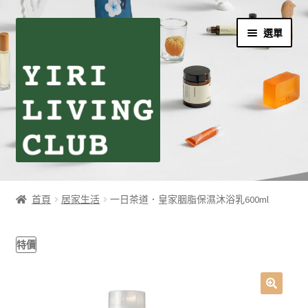
跳
跳
選單
至
至
導
主
覽
要
列
內
容
首頁
首頁
居家生活
一日茶道．皇家胭脂保濕沐浴乳600ml
伊日生活夥伴訂閱
特價
個人資料利用曁隱私權聲明
同學們の購物須知