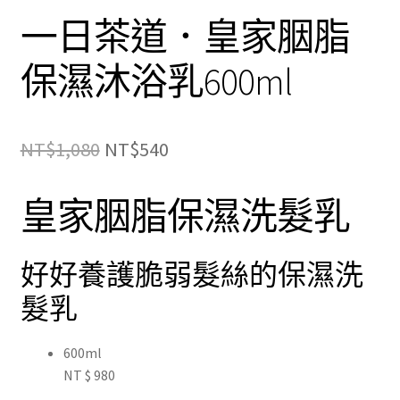
一日茶道．皇家胭脂
保濕沐浴乳600ml
原
目
NT$
1,080
NT$
540
始
前
皇家胭脂保濕洗髮乳
價
價
格：
格：
好好養護脆弱髮絲的保濕洗
NT$1,080。
NT$540。
髮乳
600ml
NT
$
980