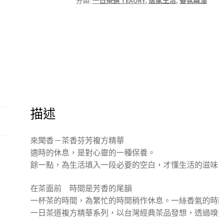
分類:
一日茶道 TEAORY
,
居家生活
,
香氛精油
翠
香
橙
複
方
精
華
15ml
數
描述
量
來聞香－茶香芬芳複方精華
適時的休息，是對心靈的一種保養。
餘一點，為生活填入一段必要的空白，才懂生活的滋味
在茶面前 時間是芳香的尾韻
一杯茶的時間，為繁忙的時間稍作休息。一絲香氣的時
一日茶道複方精華系列，以台灣經典茶品發想，透過嗅