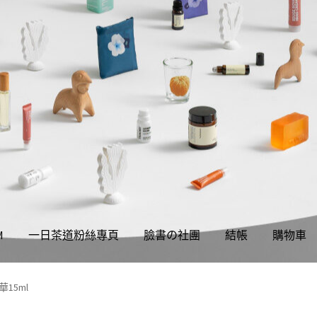
M
一日茶道粉絲專頁
臉書の社團
結帳
購物車
權聲明
同學們の購物須知
我的帳號
結帳
購物車
關於伊日同學會
15ml