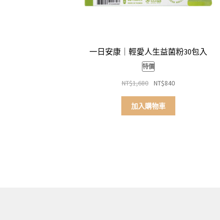
一日安康｜輕愛人生益菌粉30包入
特價
原
目
NT$
1,680
NT$
840
始
前
價
價
加入購物車
格：
格：
NT$1,680。
NT$840。