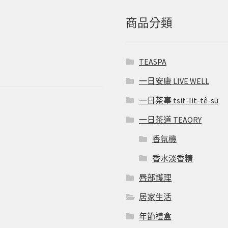
商品分類
TEASPA
一日安康 LIVE WELL
一日茶事 tsit-lit-tê-sū
一日茶道 TEAORY
香氛機
香水淡香精
唇部護理
居家生活
年節禮盒