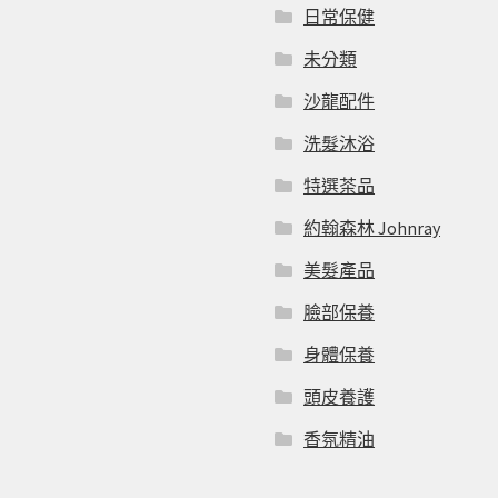
日常保健
未分類
沙龍配件
洗髮沐浴
特選茶品
約翰森林 Johnray
美髮產品
臉部保養
身體保養
頭皮養護
香氛精油