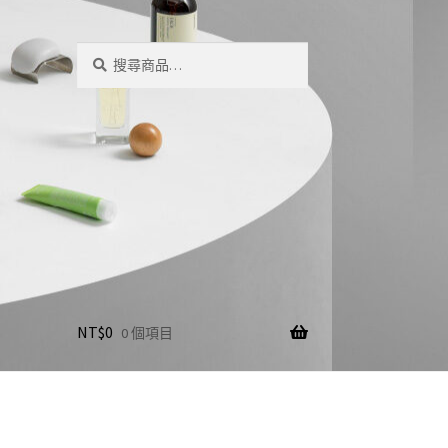
搜
搜
尋
尋
關
鍵
字:
NT$
0
0 個項目