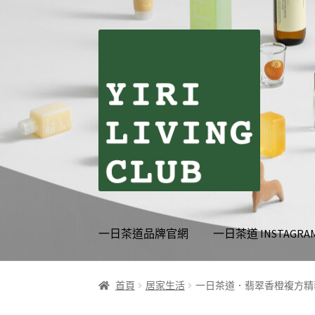
跳
跳
至
至
導
主
覽
要
列
內
容
一日茶道品牌官網
一日茶道 INSTAGRA
首頁
伊日生活夥伴訂閱
個人資料利用曁隱私
首頁
居家生活
一日茶道．翡翠香橙複方精華