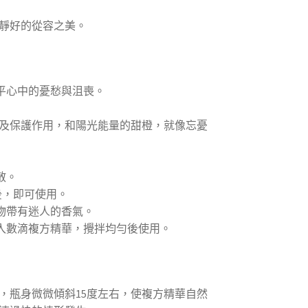
靜好的從容之美。
平心中的憂愁與沮喪。
及保護作用，和陽光能量的甜橙，就像忘憂
散。
勻後，即可使用。
物帶有迷人的香氣。
滴入數滴複方精華，攪拌均勻後使用。
，瓶身微微傾斜15度左右，使複方精華自然