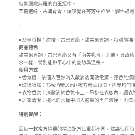
縮進細緻典雅的白玉瓶中。
茶樹抱綠、碧海青青，讓嗅覺在芬芳中甦醒，體悟歲月
–
￭ 翡翠香橙：甜橙、古巴香脂，甜美果香調，特別能撫
商品特色
甜美果香調，古巴香脂又有「南美乳香」之稱，具療癒
水一樣，特別能撫平心中的憂愁與沮喪。
使用方式
￭ 香氛機：依個人喜好滴入數滴後開啟電源，讓香氣擴
￭ 環境噴霧：75%酒精10ml+複方精華10滴，搖晃均
￭ 衣物香氛：滴數滴於香氛卡上，吊掛在衣櫥內，讓衣
￭ 居家清潔：拖地的水桶中加入適量的黑皂液後，再
特別提醒：
因每一款複方精華的精油配方比重都不同，建議使用時