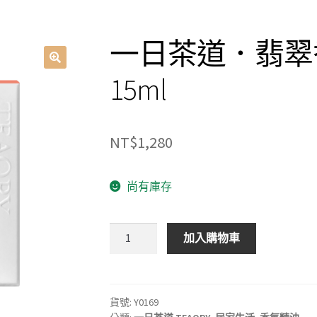
一日茶道．翡翠
15ml
NT$
1,280
尚有庫存
一
加入購物車
日
茶
道．
翡
貨號:
Y0169