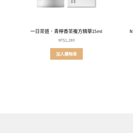
一日茶道．青檸香茶複方精華15ml
N
NT$
1,280
加入購物車