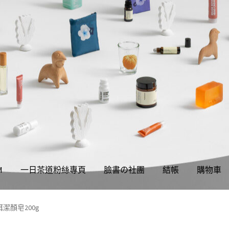
M
一日茶道粉絲專頁
臉書の社團
結帳
購物車
權聲明
同學們の購物須知
我的帳號
結帳
購物車
關於伊日同學會
潔顏皂200g