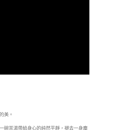
的美。
一碗茶湯帶給身心的純然平靜，褪去一身塵