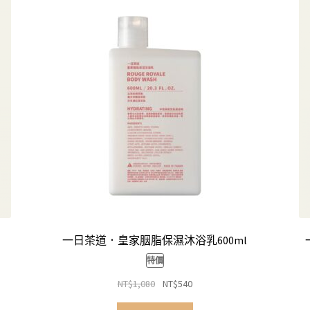
一日茶道．皇家胭脂保濕沐浴乳600ml
特價
原
目
NT$
1,080
NT$
540
始
前