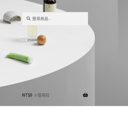
搜
搜
尋
尋
關
鍵
字:
NT$
0
0 個項目