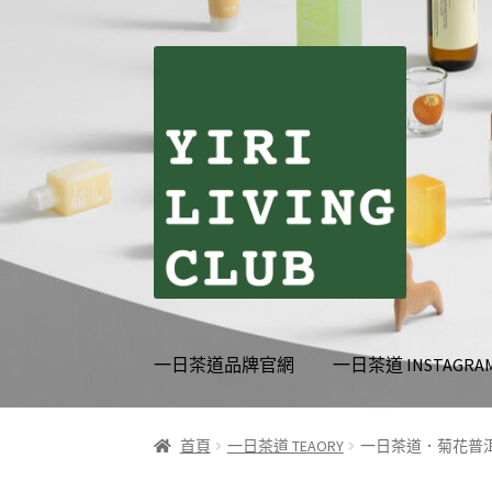
跳
跳
至
至
導
主
覽
要
列
內
容
一日茶道品牌官網
一日茶道 INSTAGRA
首頁
伊日生活夥伴訂閱
個人資料利用曁隱私
首頁
一日茶道 TEAORY
一日茶道．菊花普洱