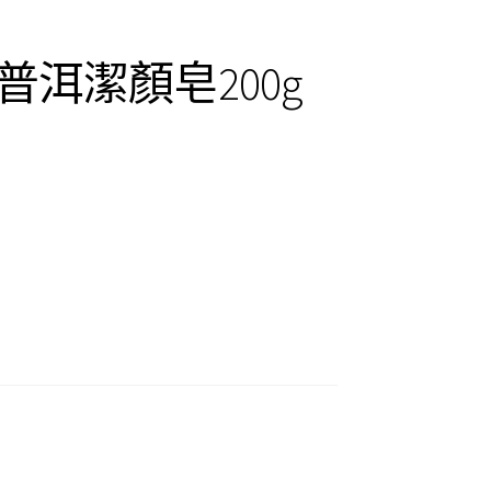
洱潔顏皂200g