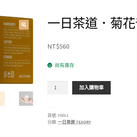
一日茶道．菊花普
NT$
560
尚有庫存
一
加入購物車
日
茶
道．
菊
貨號:
Y0011
分類:
一日茶道 TEAORY
花
普