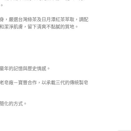
。
身，嚴選台灣綠茶及日月潭紅茶萃取，調配
和潔淨肌膚，留下清爽不黏膩的質地。
童年的記憶與歷史情感。
老皂廠－寶豐合作，以承載三代的傳統製皂
簡化的方式。