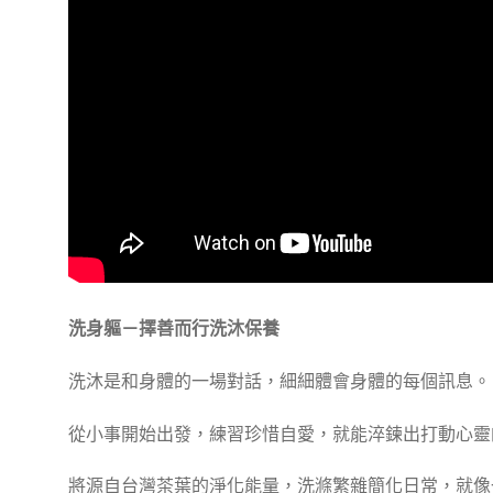
洗身軀－擇善而行洗沐保養
洗沐是和身體的一場對話，細細體會身體的每個訊息。
從小事開始出發，練習珍惜自愛，就能淬鍊出打動心靈
將源自台灣茶葉的淨化能量，洗滌繁雜簡化日常，就像