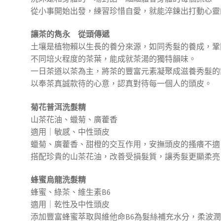
從小事開始出發，練習珍惜自愛，就能淬鍊出打動心靈
讓茶的雋永 從頭傳遞
土壤是植物賴以生長的養分來源，如同秀髮的養成，鞏
不同培火程度的茶葉，能成就茶湯的獨特韻味。
一日茶道以茶為主，將茶的豐富元素凝聚成滋養秀髮的
以奉茶真誠款待的心意，認真對待每一個人的頭皮。
菊花普洱洗髮精
山茶花油、蠟菊、廣藿香
適用｜敏感、中性頭皮
蠟菊、廣藿香、甜橙的交互作用，安撫頭皮的搔癢不適
搭配珍貴的山茶花油，改善受損髮質，讓秀髮更顯柔亮
蜂蜜烏龍洗髮精
蜂蜜、綠茶、維生素B6
適用｜乾性及中性頭皮
添加豐富蜂蜜萃取與維他命B6為髮絲補充水分，柔波