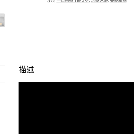
分類:
一日茶道 TEAORY
,
洗髮沐浴
,
美髮產品
柑
紅
茶
全
效
洗
髮
精
600ml
描述
數
量