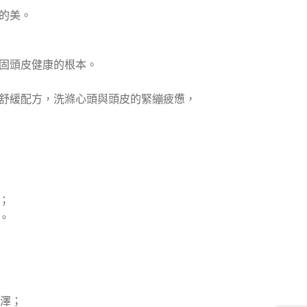
的美。
固頭皮健康的根本。
舒緩配方，洗滌心頭與頭皮的緊繃疲憊，
；
。
潤澤；