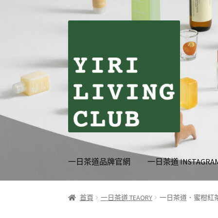
跳
跳
至
至
導
主
覽
要
列
內
容
一日茶道品牌官網
一日茶道 INSTAGRA
首頁
伊日生活夥伴訂閱
個人資料利用曁隱私
首頁
一日茶道 TEAORY
一日茶道．蜜柑紅茶