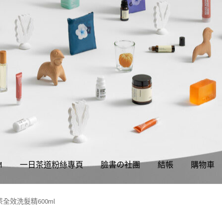
M
一日茶道粉絲專頁
臉書の社團
結帳
購物車
權聲明
同學們の購物須知
我的帳號
結帳
購物車
關於伊日同學會
全效洗髮精600ml