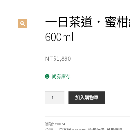
一日茶道．蜜柑
600ml
NT$
1,890
尚有庫存
一
加入購物車
日
茶
道．
蜜
貨號:
Y0074