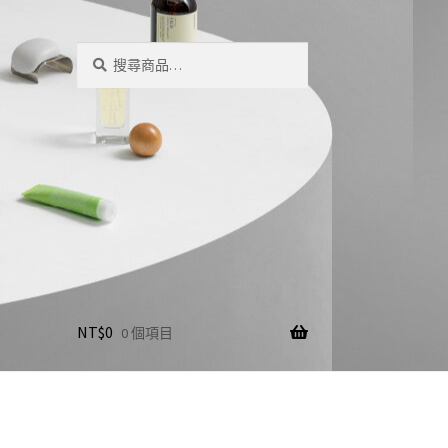
搜
搜
尋
尋
關
鍵
字:
NT$
0
0 個項目