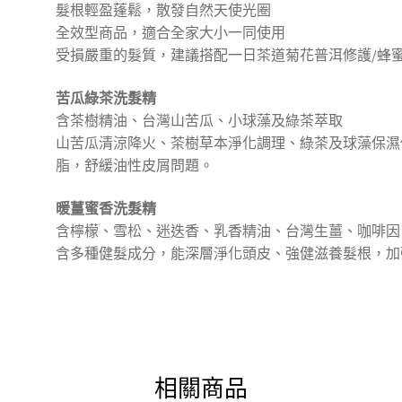
髮根輕盈蓬鬆，散發自然天使光圈
全效型商品，適合全家大小一同使用
受損嚴重的髮質，建議搭配一日茶道菊花普洱修護/蜂
苦瓜綠茶洗髮精
含茶樹精油、台灣山苦瓜、小球藻及綠茶萃取
山苦瓜清涼降火、茶樹草本淨化調理、綠茶及球藻保濕
脂，舒緩油性皮屑問題。
暖薑蜜香洗髮精
含檸檬、雪松、迷迭香、乳香精油、台灣生薑、咖啡因
含多種健髮成分，能深層淨化頭皮、強健滋養髮根，加
相關商品