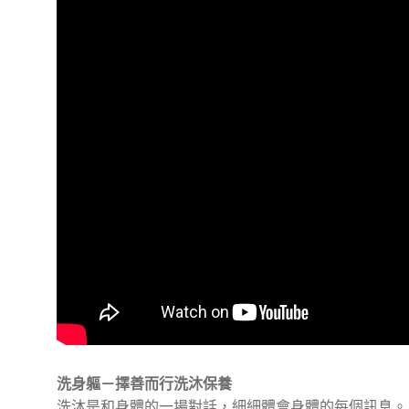
洗身軀－擇善而行洗沐保養
洗沐是和身體的一場對話，細細體會身體的每個訊息。