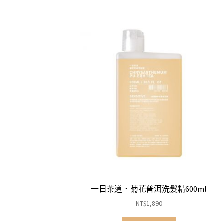
一日茶道．菊花普洱洗髮精600ml
NT$
1,890