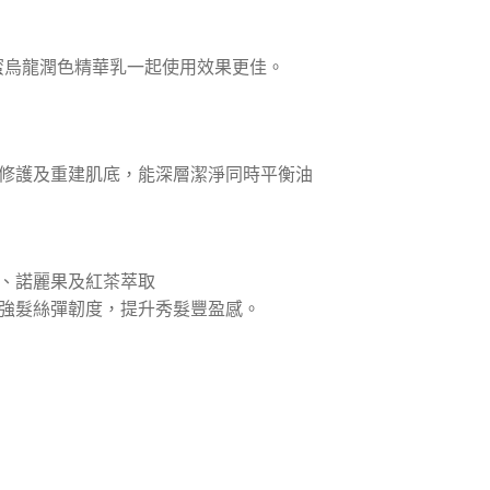
蜜烏龍潤色精華乳一起使用效果更佳。
修護及重建肌底，能深層潔淨同時平衡油
、諾麗果及紅茶萃取
強髮絲彈韌度，提升秀髮豐盈感。