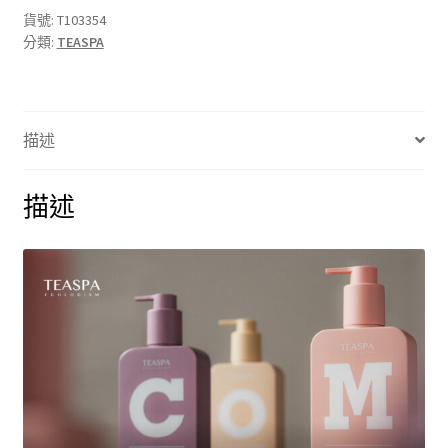
TEASPA
貨號:
T103354
分類:
TEASPA
|
無
重
力
描述
豐
盈
養
描述
髮
噴
霧
100ml
數
量