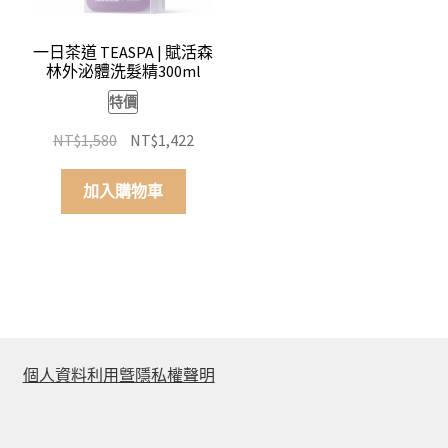
一日茶道 TEASPA | 賦活森
林外泌體洗髮精300ml
特價
原
目
NT$
1,580
NT$
1,422
始
前
價
價
加入購物車
格：
格：
NT$1,580。
NT$1,422。
個人資料利用曁隱私權聲明