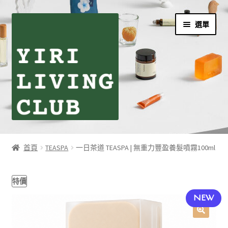
跳
跳
選單
至
至
導
主
覽
要
列
內
容
首頁
首頁
TEASPA
一日茶道 TEASPA | 無重力豐盈養髮噴霧100ml
伊日生活夥伴訂閱
特價
個人資料利用曁隱私權聲明
NEW
同學們の購物須知