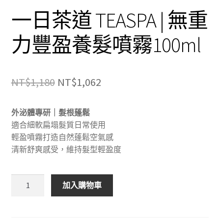
一日茶道 TEASPA | 無重
力豐盈養髮噴霧100ml
原
目
NT$
1,180
NT$
1,062
始
前
外泌體專研｜髮根蓬鬆
價
價
適合細軟扁塌髮質日常使用
格：
格：
輕盈噴霧打造自然蓬鬆空氣感
清新舒爽感受，維持髮型輕盈度
NT$1,180。
NT$1,062。
一
加入購物車
日
茶
道