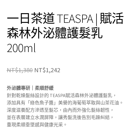
一日茶道 TEASPA | 賦活
森林外泌體護髮乳
200ml
原
目
NT$
1,380
NT$
1,242
始
前
外泌體專研｜柔順舒緩
價
價
針對乾燥髮絲設計的 TEASPA賦活森林外泌體護髮乳，
格：
格：
添加具有「綠色魚子醬」美譽的海葡萄萃取與山茶花油。
深度滋養配方滲透至髮芯，由內而外強化髮絲韌性，
NT$1,380。
NT$1,242。
並在表層建立水潤屏障，讓秀髮洗後告別毛躁糾結，
重現柔順垂墜感與健康光采。