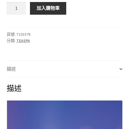
一
加入購物車
日
茶
道
TEASPA
貨號:
T103378
分類:
TEASPA
|
賦
活
森
描述
林
外
泌
描述
體
護
髮
乳
200ml
數