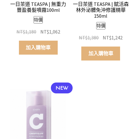
一日茶道 TEASPA | 無重力
一日茶道 TEASPA | 賦活森
豐盈養髮噴霧100ml
林外泌體免沖修護精華
150ml
特價
特價
原
目
NT$
1,180
NT$
1,062
原
目
NT$
1,380
NT$
1,242
始
前
始
前
價
價
加入購物車
價
價
加入購物車
格：
格：
格：
格：
NT$1,180。
NT$1,062。
NT$1,380。
NT$1,2
NEW