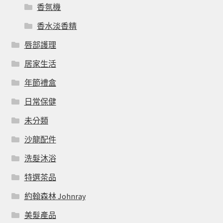
香氛機
香水淡香精
唇部護理
居家生活
年節禮盒
日常保健
未分類
沙龍配件
洗髮沐浴
特選茶品
約翰森林 Johnray
美髮產品