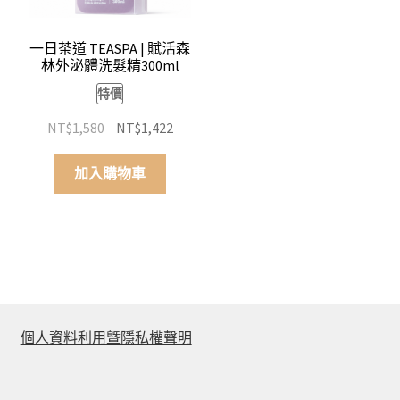
一日茶道 TEASPA | 賦活森
林外泌體洗髮精300ml
特價
原
目
NT$
1,580
NT$
1,422
始
前
價
價
加入購物車
格：
格：
NT$1,580。
NT$1,422。
個人資料利用曁隱私權聲明