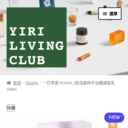
跳
跳
選單
至
至
導
主
覽
要
列
內
容
首頁
首頁
TEASPA
一日茶道 TEASPA | 賦活森林外泌體護髮乳
200ml
伊日生活夥伴訂閱
個人資料利用曁隱私權聲明
特價
NEW
同學們の購物須知