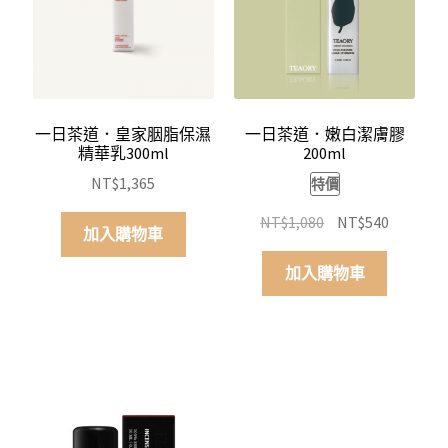
一日茶道．皇家胭脂保濕
一日茶道．嫩白潔膚膠
精華乳300ml
200ml
NT$
1,365
特價
原
目
NT$
1,080
NT$
540
加入購物車
始
前
價
價
加入購物車
格：
格：
NT$1,080。
NT$540