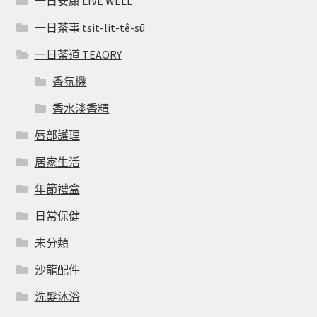
一日安康 LIVE WELL
一日茶事 tsit-lit-tê-sū
一日茶道 TEAORY
香氛機
香水淡香精
唇部護理
居家生活
年節禮盒
日常保健
未分類
沙龍配件
洗髮沐浴