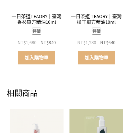
一日茶道TEAORY｜臺灣
一日茶道 TEAORY｜臺灣
香杉單方精油10ml
柳丁單方精油10ml
特價
特價
原
目
原
目
NT$
1,680
NT$
840
NT$
1,280
NT$
640
始
前
始
前
價
價
價
價
加入購物車
加入購物車
格：
格：
格：
格：
NT$1,680。
NT$840。
NT$1,280。
NT$640
相關商品