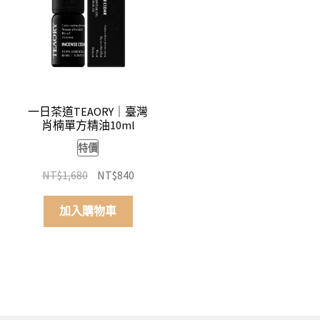
一日茶道TEAORY｜臺灣
肖楠單方精油10ml
特價
原
目
NT$
1,680
NT$
840
始
前
價
價
加入購物車
格：
格：
NT$1,680。
NT$840。