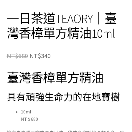
一日茶道TEAORY｜臺
灣香樟單方精油10ml
原
目
NT$
680
NT$
340
始
前
臺灣香樟單方精油
價
價
格：
格：
具有頑強生命力的在地寶樹
NT$680。
NT$340。
10ml
NT
$
680