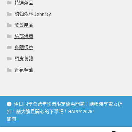
特選茶品
約翰森林 Johnray
美髮產品
臉部保養
身體保養
頭皮養護
香氛精油
伊日同學會跨年快閃限定優惠開跑！結帳時享驚喜折
© 伊日同學會 YIRI LIVING CLUB 2026
扣！請大膽且開心的下單吧！HAPPY 2026 !
個人資料利用曁隱私權聲明
Built with WooCommerce
.
關閉