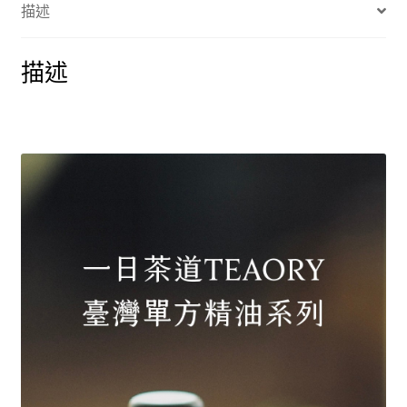
描述
樟
單
方
描述
精
油
10ml
數
量