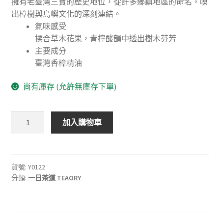
擁有老臺灣三寶的歷史地位，從許多鄉鎮地區的命名，嗅
出樟樹與島嶼文化的深刻連結。
氣味感受
揉合草木花果，青檸酸韻中透出樹木芬芳
主要成分
臺灣香樟精油
尚有庫存 (允許無庫存下單)
一
加入購物車
日
茶
道
TEAORY
貨號:
Y0122
分類:
一日茶道 TEAORY
｜
臺
灣
香