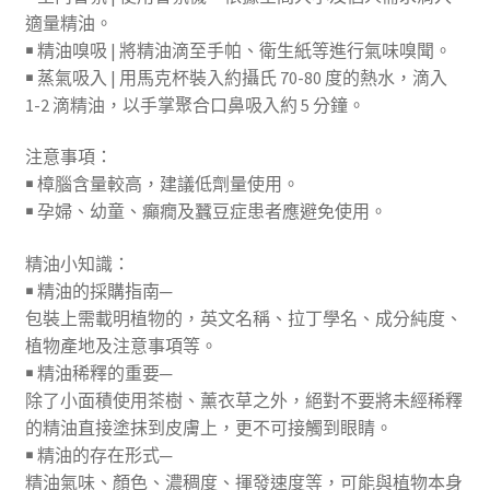
適量精油。
￭ 精油嗅吸 | 將精油滴至手帕、衛生紙等進行氣味嗅聞。
￭ 蒸氣吸入 | 用馬克杯裝入約攝氏 70-80 度的熱水，滴入
1-2 滴精油，以手掌聚合口鼻吸入約 5 分鐘。
注意事項：
￭ 樟腦含量較高，建議低劑量使用。
￭ 孕婦、幼童、癲癇及蠶豆症患者應避免使用。
精油小知識：
￭ 精油的採購指南─
包裝上需載明植物的，英文名稱、拉丁學名、成分純度、
植物產地及注意事項等。
￭ 精油稀釋的重要─
除了小面積使用茶樹、薰衣草之外，絕對不要將未經稀釋
的精油直接塗抹到皮膚上，更不可接觸到眼睛。
￭ 精油的存在形式─
精油氣味、顏色、濃稠度、揮發速度等，可能與植物本身