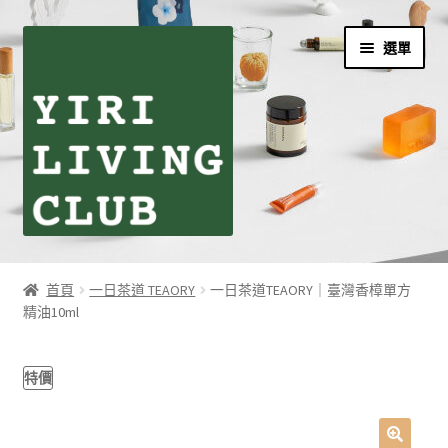
跳
跳
選單
至
至
導
主
覽
要
列
內
容
首頁
首頁
一日茶道 TEAORY
一日茶道TEAORY｜臺灣香樟單方
精油10ml
伊日生活夥伴訂閱
個人資料利用曁隱私權聲明
特價
同學們の購物須知