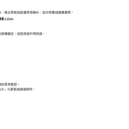
取、黃瓜萃取為肌膚保濕補水，從日常養成健康膚質。
125ml
助舒緩鎮定，從肌底提升明亮感。
題的思考路徑。
橘子」元素製成玻璃對杯，