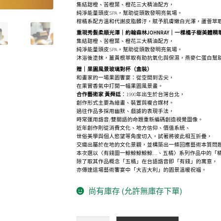
集結甜橙、苦橙葉、橙花三大精油配方，
純淨能量頭皮SPA，幫助從頭散發明亮氣場。
柑橘系配方溫和代謝皮脂髒汙，賦予肌膚嫩白光澤，蘆薈萃
重現秀髮柔順光澤｜約翰森林JOHNRAY｜一棵橘子樹美體精華乳
集結甜橙、苦橙葉、橙花三大精油配方，
純淨能量頭皮SPA，幫助從頭散發明亮氣場。
沐浴後塗抹，薑黃根萃取有助抗氧化與保濕，燕麥仁蛋白幫
贈｜果園風景玻璃對杯（盒裝）
和畫家的一場果園饗宴：從空間到舌尖，
在果實香氣中打開一幅果園風景畫。
合作藝術家 黃舜廷
：1990年出生於台灣台北，
創作形式主要為繪畫、裝置與複合媒材。
過往作品多採用幽默、戲謔的表現手法，
時常運用諧音/雙關語的命題重新編碼創造視覺圖像。
近年創作則從消費文化、地方信仰、價值系統、
世俗美學與個人慾望等角度切入，試著將彼此相互折疊，
交織出屬於在地的文化景觀，並構築出一條回應藝術本質問
本次選以〈有錢圖一鯨鯨鯨鯨鯨…、五橘〉系列作品中的「
除了取其作品概念「五橘」在台語諧音即「有錢」的寓意，
亦傳達這場藝術饗宴中「大吉大利」的園景溫暖祝福。
尚有庫存 (允許無庫存下單)