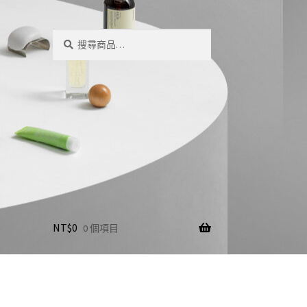
搜
搜
尋
尋
關
鍵
字:
NT$
0
0 個項目