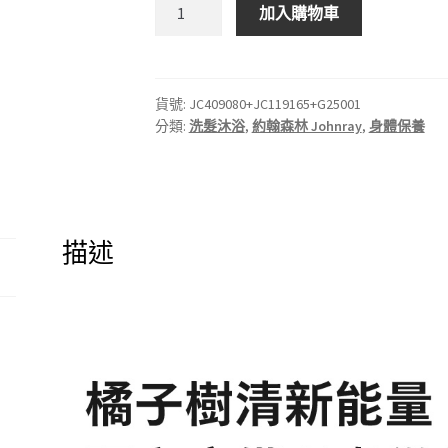
約
加入購物車
翰
森
林
JOHNRAY
貨號:
JC409080+JC119165+G25001
分類:
洗髮沐浴
,
約翰森林 Johnray
,
身體保養
｜
一
棵
橘
子
描述
樹
沐
浴
精
華
組
數
量