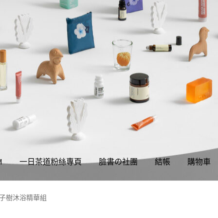
M
一日茶道粉絲專頁
臉書の社團
結帳
購物車
權聲明
同學們の購物須知
我的帳號
結帳
購物車
關於伊日同學會
橘子樹沐浴精華組