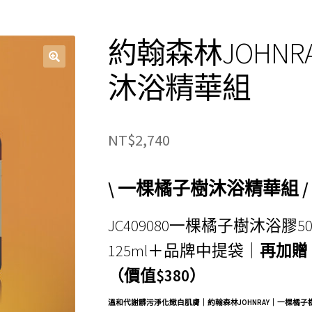
約翰森林JOHN
沐浴精華組
NT$
2,740
\ 一棵橘子樹沐浴精華組 /
JC409080一棵橘子樹沐浴膠50
125ml＋品牌中提袋｜
再加贈｜
（價值$380）
溫和代謝髒污淨化嫩白肌膚｜約翰森林JOHNRAY｜一棵橘子樹