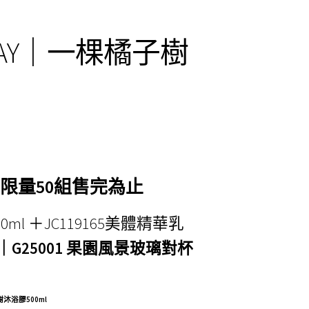
RAY｜一棵橘子樹
 限量50組售完為止
0ml ＋JC119165美體精華乳
G25001 果園風景玻璃對杯
沐浴膠500ml