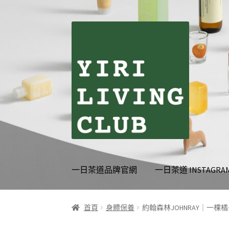
跳
跳
至
至
導
主
覽
要
列
內
容
一日茶道品牌官網
一日茶道 INSTAGRA
首頁
伊日生活夥伴訂閱
個人資料利用曁隱私
首頁
身體保養
約翰森林JOHNRAY｜一棵