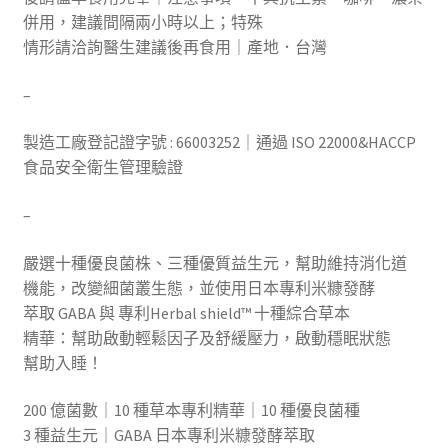
併用，建議間隔兩小時以上；特殊
情形請洽詢醫生建議後再食用｜產地．台灣
–
製造工廠登記證字號 : 66003252｜通過 ISO 22000&HACCP
食品安全衛生管理驗證
–
嚴選十種優良菌株、三種優質益生元，幫助維持消化道
機能，改變細菌叢生態，並使用日本專利米糠發酵
萃取 GABA 與 專利Herbal shield™ 十種綜合草本
精華：幫助啟動輕鬆因子及舒緩壓力，啟動穩眠狀態
幫助入睡！
200 億菌數｜10 種草本專利精華｜10 種優良菌種
3 種益生元｜GABA 日本專利米糠發酵萃取