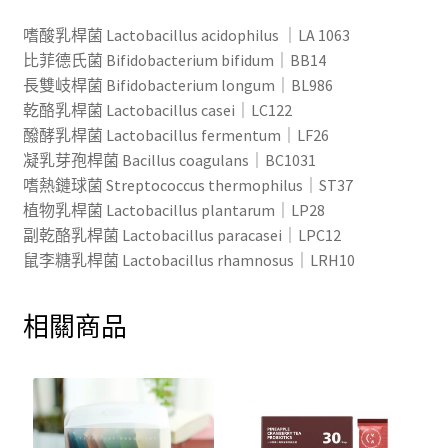
嗜酸乳桿菌 Lactobacillus acidophilus ｜LA 1063
比菲德氏菌 Bifidobacterium bifidum｜BB14
長雙岐桿菌 Bifidobacterium longum｜BL986
乾酪乳桿菌 Lactobacillus casei｜LC122
醱酵乳桿菌 Lactobacillus fermentum｜LF26
凝乳芽孢桿菌 Bacillus coagulans｜BC1031
嗜熱鏈球菌 Streptococcus thermophilus｜ST37
植物乳桿菌 Lactobacillus plantarum｜LP28
副乾酪乳桿菌 Lactobacillus paracasei｜LPC12
鼠李糖乳桿菌 Lactobacillus rhamnosus｜LRH10
相關商品