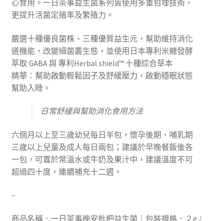
心食用。一日茶事益生菌系列皆使用多重包埋技術，
更提升活菌定殖率及繁殖力。
嚴選十種優良菌株、三種優質益生元，幫助維持消化
道機能，改變細菌叢生態，並使用日本專利米糠發酵
萃取 GABA 與 專利Herbal shield™ 十種綜合草本
精華：幫助啟動輕鬆因子及舒緩壓力，啟動穩眠狀態
幫助入睡。
日常舒緩與幫助消化食用方法
六個月以上至三歲幼兒每日半包，懷孕後期、哺乳期
三歲以上兒童及成人每日兩包；建議於早晚餐飯後各
一包，可置於常溫水或牛奶及果汁中，建議溫度不可
超過四十度，連續補充十二週。
–
商品名稱．一日茶事晚安枇杷益生菌｜包裝規格．２g /