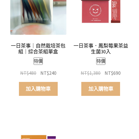
一日茶事｜自然栽培茶包
一日茶事．鳳梨莓果茶益
組｜綜合茶組單盒
生菌30入
特價
特價
原
目
原
目
NT$
480
NT$
240
NT$
1,380
NT$
690
始
前
始
前
價
價
價
價
加入購物車
加入購物車
格：
格：
格：
格：
NT$480。
NT$240。
NT$1,380。
NT$690