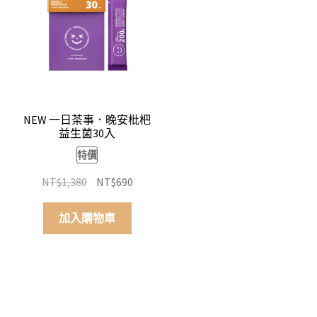
NEW 一日茶事．晚安枇杷
益生菌30入
特價
原
目
NT$
1,380
NT$
690
始
前
價
價
加入購物車
格：
格：
NT$1,380。
NT$690。