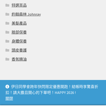
特選茶品
約翰森林 Johnray
美髮產品
臉部保養
身體保養
頭皮養護
香氛精油
伊日同學會跨年快閃限定優惠開跑！結帳時享驚喜折
© 伊日同學會 YIRI LIVING CLUB 2026
扣！請大膽且開心的下單吧！HAPPY 2026 !
個人資料利用曁隱私權聲明
Built with WooCommerce
.
關閉