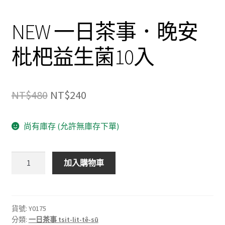
NEW 一日茶事．晚安
枇杷益生菌10入
原
目
NT$
480
NT$
240
始
前
尚有庫存 (允許無庫存下單)
價
價
格：
格：
NEW
加入購物車
NT$480。
NT$240。
一
日
茶
事．
貨號:
Y0175
分類:
一日茶事 tsit-lit-tê-sū
晚