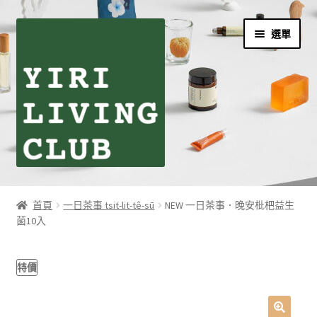
跳
跳
選單
至
至
導
主
覽
要
列
內
容
首頁
首頁
一日茶事 tsit-lit-tê-sū
NEW 一日茶事．晚安枇杷益生
菌10入
伊日生活夥伴訂閱
個人資料利用曁隱私權聲明
特價
同學們の購物須知