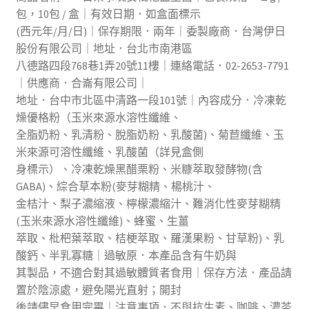
包，10包 / 盒｜有效日期．如盒面標示
(西元年/月/日)｜保存期限．兩年｜委製廠商．台灣伊日
股份有限公司｜地址．台北市南港區
八德路四段768巷1弄20號11樓｜連絡電話．02-2653-7791
｜供應商．合崙有限公司｜
地址．台中市北區中清路一段101號｜內容成分．冷凍乾
燥優格粉（玉米來源水溶性纖維、
全脂奶粉、乳清粉、脫脂奶粉、乳酸菌)、菊苣纖維、玉
米來源可溶性纖維、乳酸菌（詳見盒側
身標示）、冷凍乾燥黑醋栗粉、米糠萃取發酵物(含
GABA)、綜合草本粉(麥芽糊精、楊桃汁、
金桔汁、梨子濃縮液、檸檬濃縮汁、難消化性麥芽糊精
(玉米來源水溶性纖維)、蜂蜜、生薑
萃取、枇杷葉萃取、桔梗萃取、羅漢果粉、甘草粉)、乳
酸鈣、半乳寡糖｜過敏原．本產品含有牛奶與
其製品，不適合對其過敏體質者食用｜保存方法．產品請
置於陰涼處，避免陽光直射；開封
後請儘早食用完畢｜注意事項．不與抗生素、咖啡、濃茶