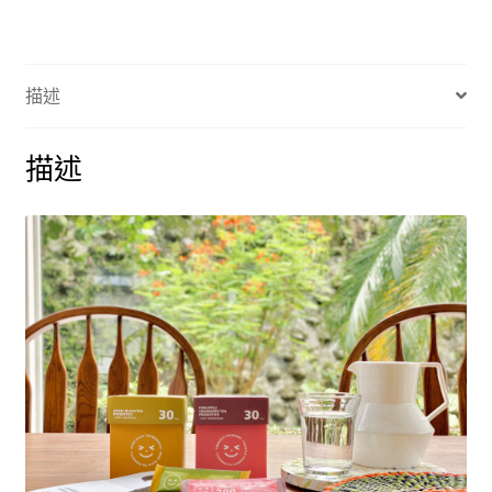
安
枇
杷
描述
益
生
菌
描述
10
入
數
量