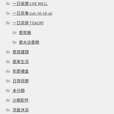
一日安康 LIVE WELL
一日茶事 tsit-lit-tê-sū
一日茶道 TEAORY
香氛機
香水淡香精
唇部護理
居家生活
年節禮盒
日常保健
未分類
沙龍配件
洗髮沐浴