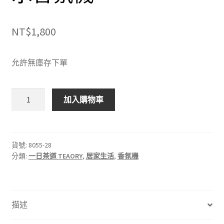
NT$
1,800
允許無庫存下單
NEW
加入購物車
一
日
茶
道
貨號:
8055-28
分類:
一日茶道 TEAORY
,
居家生活
,
香氛機
雪
山
無
水
描述
香
氛