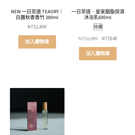
NEW 一日茶道 TEAORY｜
一日茶道．皇家胭脂保濕
白露秋香香竹 200ml
沐浴乳600ml
NT$
1,800
特價
原
目
NT$
1,080
NT$
540
加入購物車
始
前
價
價
加入購物車
格：
格：
NT$1,080。
NT$540