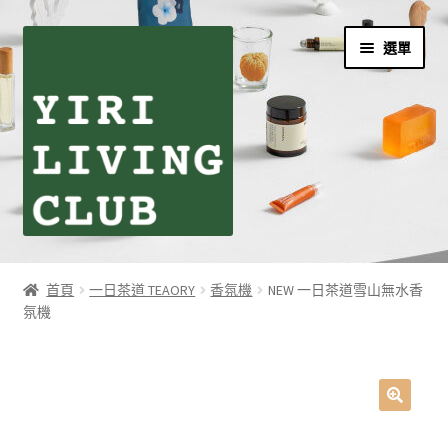
跳
跳
選單
至
至
導
主
覽
要
列
內
容
首頁
首頁
一日茶道 TEAORY
香氛機
NEW 一日茶道雪山無水香
氛機
伊日生活夥伴訂閱
個人資料利用曁隱私權聲明
同學們の購物須知