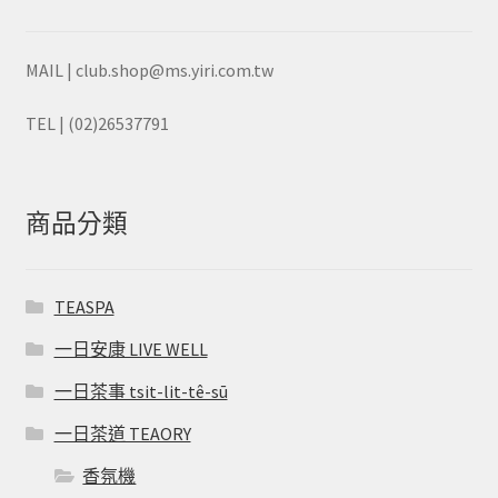
頁
面
選
MAIL | club.shop@ms.yiri.com.tw
擇
選
TEL | (02)26537791
項
商品分類
TEASPA
一日安康 LIVE WELL
一日茶事 tsit-lit-tê-sū
一日茶道 TEAORY
香氛機