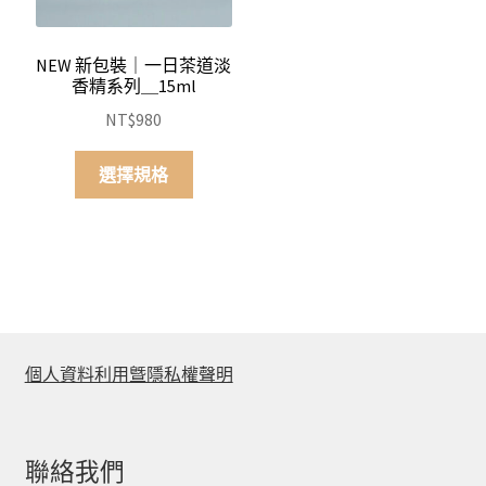
NEW 新包裝｜一日茶道淡
香精系列＿15ml
NT$
980
此
選擇規格
產
品
有
多
種
款
式。
個人資料利用曁隱私權聲明
可
在
產
品
聯絡我們