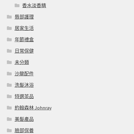
香水淡香精
唇部護理
居家生活
年節禮盒
日常保健
未分類
沙龍配件
洗髮沐浴
特選茶品
約翰森林 Johnray
美髮產品
臉部保養