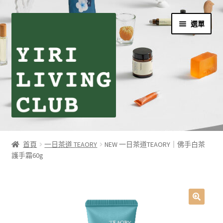
跳
跳
選單
至
至
導
主
覽
要
列
內
容
首頁
首頁
一日茶道 TEAORY
NEW 一日茶道TEAORY｜佛手白茶
護手霜60g
伊日生活夥伴訂閱
個人資料利用曁隱私權聲明
同學們の購物須知