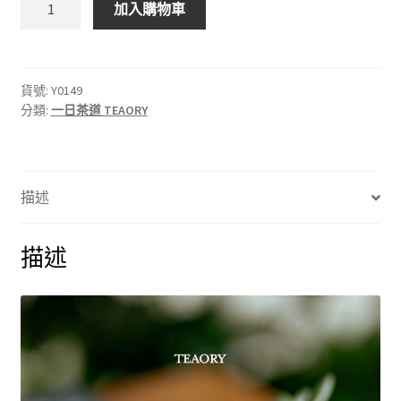
加入購物車
一
日
茶
道
貨號:
Y0149
分類:
一日茶道 TEAORY
TEAORY
｜
佛
手
描述
白
茶
護
描述
手
霜
60g
數
量