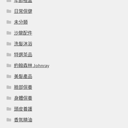
年節禮盒
日常保健
未分類
沙龍配件
洗髮沐浴
特選茶品
約翰森林 Johnray
美髮產品
臉部保養
身體保養
頭皮養護
香氛精油