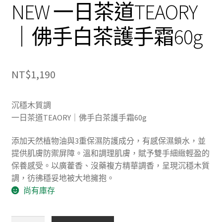
NEW 一日茶道TEAORY
｜佛手白茶護手霜60g
NT$
1,190
沉穩木質調
一日茶道TEAORY｜佛手白茶護手霜60g
添加天然植物油與3重保濕防護成分，有感保濕鎖水，並
提供肌膚防禦屏障。溫和調理肌膚，賦予雙手細緻輕盈的
保養感受。以廣藿香、沒藥複方精華調香，呈現沉穩木質
調，彷彿穩妥地被大地擁抱。
尚有庫存
NEW