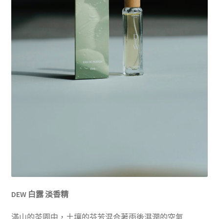
DEW
白露 淡香精
滿山的茶園中，土壤的芬芳混合著雨後濕潤的空氣