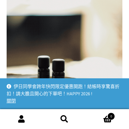
伊日同學會跨年快閃限定優惠開跑！結帳時享驚喜折
扣！請大膽且開心的下單吧！HAPPY 2026 !
關閉
0
搜
搜