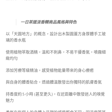
一日茶道淡香精商品風格與特色
以
「
天圓地方
」
的概念，設計出木製圓蓋方身厚體手工玻
璃的香水瓶
使用植物萃取酒精，溫和不刺鼻，不易干擾香氣，噴霧細
緻均勻
添加芳療等級精油，感受植物能量帶來的身心療癒
與自身的體香貼合，透過體溫散發出你獨特的肌膚香氣
持香度約
5
小時 (甚至更久)，在近距離中散發迷人的嗅覺
魅力