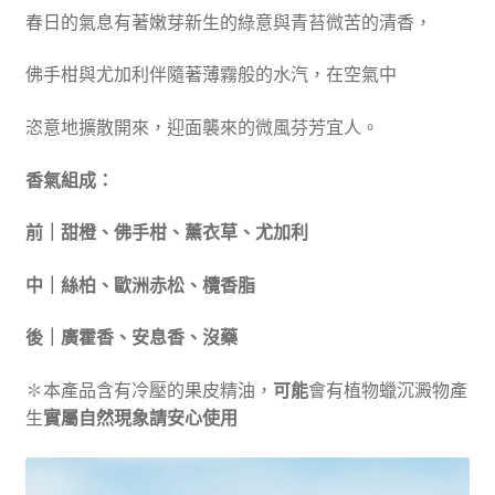
春日的氣息有著嫩芽新生的綠意與青苔微苦的清香，
佛手柑與尤加利伴隨著薄霧般的水汽，在空氣中
恣意地擴散開來，迎面襲來的微風芬芳宜人。
香氣組成：
前｜甜橙、佛手柑、薰衣草、尤加利
中｜絲柏、歐洲赤松、欖香脂
後｜廣霍香、安息香、沒藥
✽本產品含有冷壓的果皮精油，
可能
會有植物蠟沉澱物產
生
實屬自然現象請安心使用