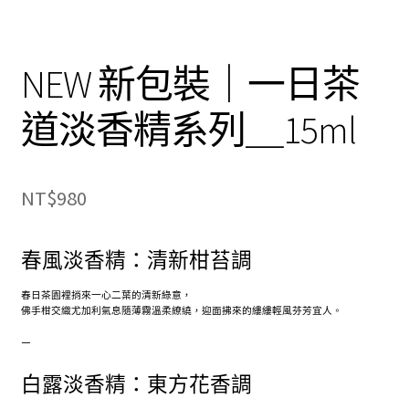
NEW 新包裝｜一日茶
道淡香精系列＿15ml
NT$
980
春風淡香精：清新柑苔調
春日茶園裡捎來一心二葉的清新綠意，
佛手柑交織尤加利氣息隨薄霧溫柔繚繞，迎面拂來的縷縷輕風芬芳宜人。
–
白露淡香精：東方花香調