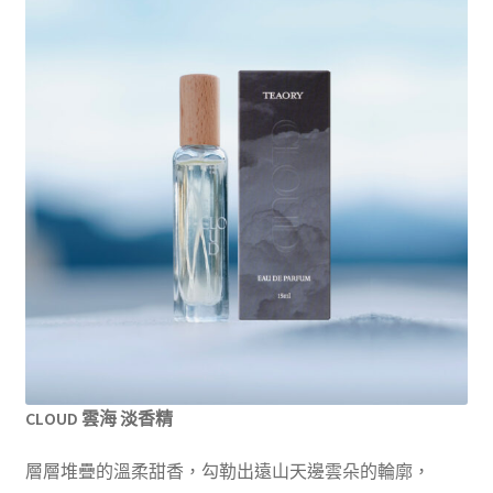
CLOUD
雲海 淡香精
層層堆疊的溫柔甜香，勾勒出遠山天邊雲朵的輪廓，