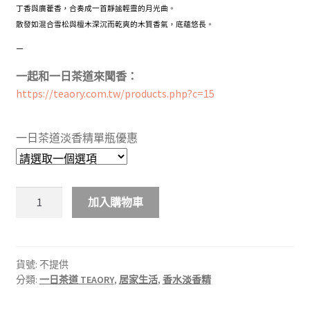
丁香與廣藿香，合奏成一首靜謐輕靈的月光曲。
散發如混合雪松與檀木深沉而乾爽的木質香氣，底蘊悠長。
–
一起和一日茶道來聞香：
https://teaory.com.tw/products.php?c=15
一日茶道淡香精單瓶優惠
NEW
加入購物車
新
包
裝
｜
貨號:
不提供
分類:
一日茶道 TEAORY
,
居家生活
,
香水淡香精
一
日