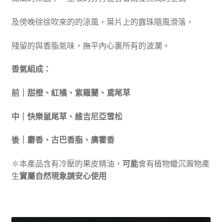
及傍晚徐徐吹來的的涼風，葉片上的露珠隨風滑落，
殘留的與香脂氣味，撫平內心裏所有的波瀾。
香氣組成：
前｜甜橙、紅橘、紫羅蘭、鳶尾草
中｜快樂鼠尾草、維吉尼亞雪松
後｜麝香、古巴香脂、廣霍香
✽本產品含有冷壓的果皮精油，
可能
會有植物蠟沉澱物產
生
實屬自然現象請安心使用