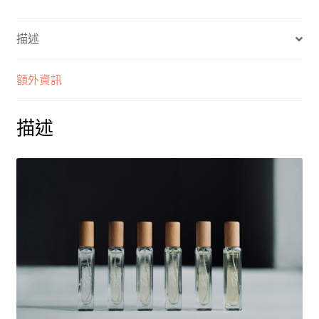
茶
道
描述
淡
香
精
額外資訊
系
列
描述
＿
15ml
數
量