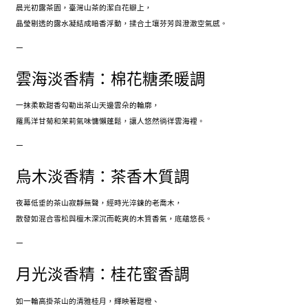
晨光初露茶園，臺灣山茶的潔白花瓣上，
晶瑩剔透的露水凝結成暗香浮動，揉合土壤芬芳與澄澈空氣感。
–
雲海淡香精：棉花糖柔暖調
一抹柔軟甜香勾勒出茶山天邊雲朵的輪廓，
羅馬洋甘菊和茉莉氣味慵懶蓬鬆，讓人悠然徜徉雲海裡。
–
烏木淡香精：茶香木質調
夜幕低垂的茶山寂靜無聲，經時光淬鍊的老喬木，
散發如混合雪松與檀木深沉而乾爽的木質香氣，底蘊悠長。
–
月光淡香精：桂花蜜香調
如一輪高掛茶山的清雅桂月，輝映著甜橙、