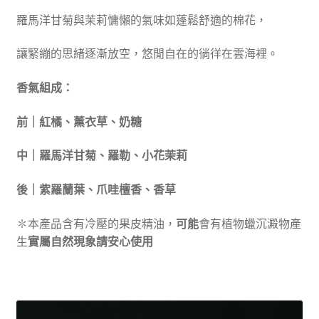
羅馬洋甘菊與茉莉慵懶的氣味如蓬鬆舒適的棉花，
讓緊繃的思緒逐漸放空，悠閒自在的徜徉在雲海裡。
香氣組成：
前｜紅橘、薰衣草、奶糖
中｜羅馬洋甘菊、羅勒、小花茉莉
後｜紫羅蘭葉、爪哇檀香、香草
✽本產品含有冷壓的果皮精油，
可能
會有植物蠟沉澱物產
生
實屬自然現象請安心使用