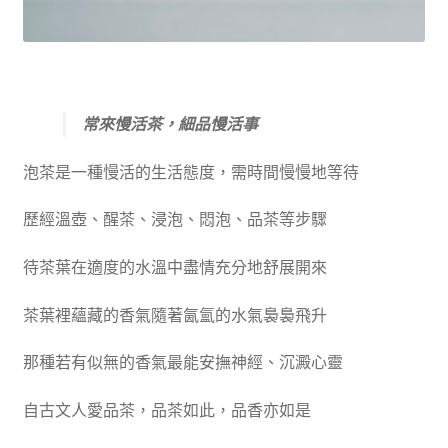
常來慢活茶，細品慢活事
泡茶是一種慢活的生活態度，需時間慢慢地等待
歷經溫壺、醒茶、浸泡、悶泡、品茶等步驟
待茶葉在適度的水溫中盡情充分地舒展開來
茶葉裡蘊藏的香氣隨著氤氳的水氣裊裊飛升
那種若有似無的香氣最能安撫神經、沉澱心靈
自古文人愛品茶，品茶如此，品香亦如是