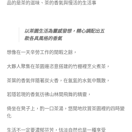
品的是茶的滋味、茶的香氣與慢活的生活事
以茶園生活為靈感發想，精心調配出五
款各具風格的香氣
想像在一天辛勞工作的閒暇之餘，
大夥人聚集在茶園邊恣意搭建的竹棚裡烹火煮茶，
茶葉的香氣伴隨著炭火香，在氤氳的水氣中飄散，
若隱若現的香氣彷彿山林間飛舞的精靈，
倚坐在凳子上，酌一口茶湯，悠閒地欣賞茶園裡的四時變
化
生活不一定要濃郁芬芳，恬淡自然也是一種享受