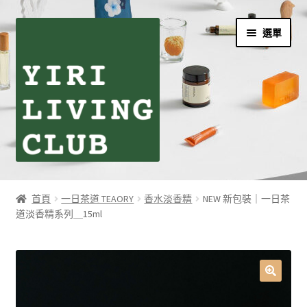
跳
跳
選單
至
至
導
主
覽
要
列
內
容
首頁
首頁
一日茶道 TEAORY
香水淡香精
NEW 新包裝｜一日茶
道淡香精系列＿15ml
伊日生活夥伴訂閱
個人資料利用曁隱私權聲明
同學們の購物須知